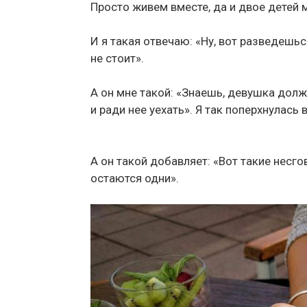
Просто живем вместе, да и двое детей 
И я такая отвечаю: «Ну, вот разведешьс
не стоит».
А он мне такой: «Знаешь, девушка долж
и ради нее уехать». Я так поперхнулась
А он такой добавляет: «Вот такие несг
остаются одни».