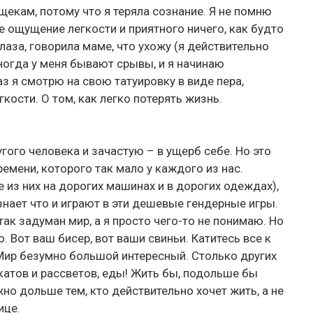
щекам, потому что я теряла сознание. Я не помню
е ощущение легкости и приятного ничего, как будто
глаза, говорила маме, что ухожу (я действительно
Иногда у меня бывают срывы, и я начинаю
аз я смотрю на свою татуировку в виде пера,
кости. О том, как легко потерять жизнь.
гого человека и зачастую – в ущерб себе. Но это
емени, которого так мало у каждого из нас.
из них на дорогих машинах и в дорогих одеждах),
знает что и играют в эти дешевые гендерные игры.
ак задуман мир, а я просто чего-то не понимаю. Но
 Вот ваш бисер, вот ваши свиньи. Катитесь все к
 Мир безумно большой интересный. Столько других
закатов и рассветов, еды! Жить бы, подольше бы
но дольше тем, кто действительно хочет жить, а не
ице.