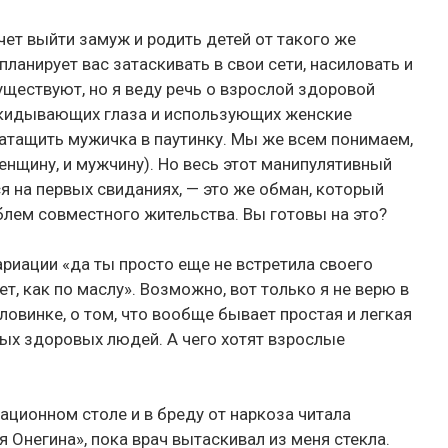
ет выйти замуж и родить детей от такого же
ланирует вас затаскивать в свои сети, насиловать и
уществуют, но я веду речь о взрослой здоровой
закидывающих глаза и использующих женские
затащить мужичка в паутинку. Мы же всем понимаем,
женщину, и мужчину). Но весь этот манипулятивный
я на первых свиданиях, — это же обман, который
лем совместного жительства. Вы готовы на это?
риации «да ты просто еще не встретила своего
ет, как по маслу». Возможно, вот только я не верю в
ловинке, о том, что вообще бывает простая и легкая
лых здоровых людей. А чего хотят взрослые
ационном столе и в бреду от наркоза читала
 Онегина», пока врач вытаскивал из меня стекла.