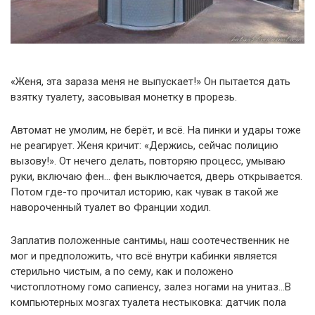
«Женя, эта зараза меня не выпускает!» Он пытается дать
взятку туалету, засовывая монетку в прорезь.
Автомат не умолим, не берёт, и всё. На пинки и удары тоже
не реагирует. Женя кричит: «Держись, сейчас полицию
вызову!». От нечего делать, повторяю процесс, умываю
руки, включаю фен… фен выключается, дверь открывается.
Потом где-то прочитал историю, как чувак в такой же
навороченный туалет во Франции ходил.
Заплатив положенные сантимы, наш соотечественник не
мог и предположить, что всё внутри кабинки является
стерильно чистым, а по сему, как и положено
чистоплотному гомо сапиенсу, залез ногами на унитаз…В
компьютерных мозгах туалета нестыковка: датчик пола