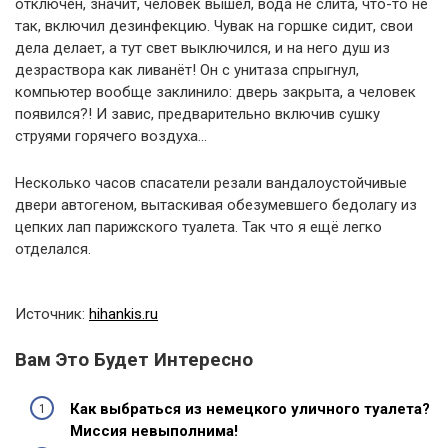
отключен, значит, человек вышел, вода не слита, что-то не
так, включил дезинфекцию. Чувак на горшке сидит, свои
дела делает, а тут свет выключился, и на него душ из
дезраствора как ливанёт! Он с унитаза спрыгнул,
компьютер вообще заклинило: дверь закрыта, а человек
появился?! И завис, предварительно включив сушку
струями горячего воздуха…
Несколько часов спасатели резали вандалоустойчивые
двери автогеном, вытаскивая обезумевшего бедолагу из
цепких лап парижского туалета. Так что я ещё легко
отделался.
Источник:
hihankis.ru
Вам Это Будет Интересно
Как выбраться из немецкого уличного туалета?
Миссия невыполнима!