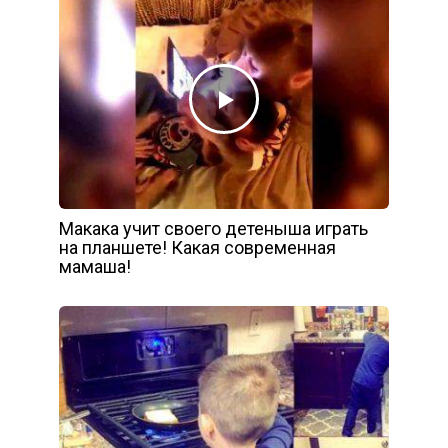
Макака учит своего детеныша играть
на планшете! Какая современная
мамаша!