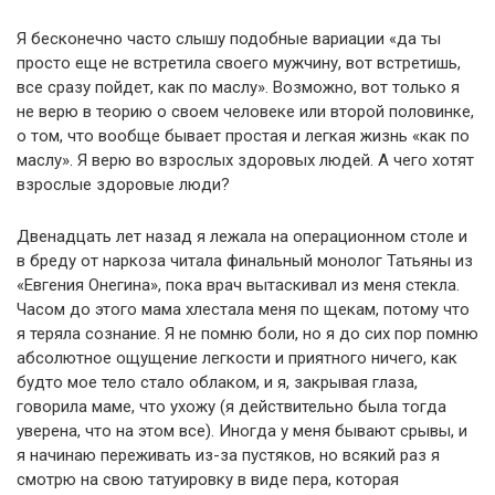
Я бесконечно часто слышу подобные вариации «да ты
просто еще не встретила своего мужчину, вот встретишь,
все сразу пойдет, как по маслу». Возможно, вот только я
не верю в теорию о своем человеке или второй половинке,
о том, что вообще бывает простая и легкая жизнь «как по
маслу». Я верю во взрослых здоровых людей. А чего хотят
взрослые здоровые люди?
Двенадцать лет назад я лежала на операционном столе и
в бреду от наркоза читала финальный монолог Татьяны из
«Евгения Онегина», пока врач вытаскивал из меня стекла.
Часом до этого мама хлестала меня по щекам, потому что
я теряла сознание. Я не помню боли, но я до сих пор помню
абсолютное ощущение легкости и приятного ничего, как
будто мое тело стало облаком, и я, закрывая глаза,
говорила маме, что ухожу (я действительно была тогда
уверена, что на этом все). Иногда у меня бывают срывы, и
я начинаю переживать из-за пустяков, но всякий раз я
смотрю на свою татуировку в виде пера, которая