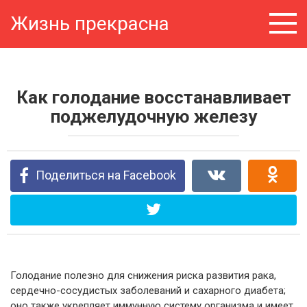
Перейти
Жизнь прекрасна
к
контенту
Как голодание восстанавливает
поджелудочную железу
Поделиться на Facebook
Голодание полезно для снижения риска развития рака,
сердечно-сосудистых заболеваний и сахарного диабета;
оно также укрепляет иммунную систему организма и имеет