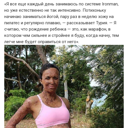
«Я все еще каждый день занимаюсь по системе Ironman,
но уже естественно не так интенсивно. Потихоньку
начинаю заниматься йогой, пару раз в неделю хожу на
пилатес и регулярно плаваю, — рассказывает Турия. — Я
считаю, что рождение ребенка — это, как марафон, в
котором чем сильнее и стройнее я буду, когда начну, тем
легче мне будет оправиться от него».