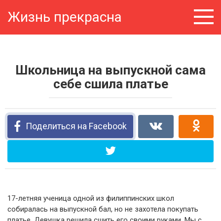
Перейти
Жизнь прекрасна
к
контенту
Школьница на выпускной сама
себе сшила платье
Поделиться на Facebook
17-летняя ученица одной из филиппинских школ
собиралась на выпускной бал, но не захотела покупать
платье. Девушка решила сшить его своими руками. Мы с