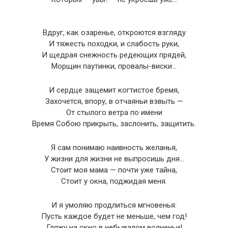
Вдруг, как озаренье, откроются взгляду
И тяжесть походки, и слабость руки,
И щедрая снежность редеющих прядей,
Морщин паутинки, провалы-виски…
И сердце защемит когтистое бремя,
Захочется, впору, в отчаяньи взвыть —
От стылого ветра по имени
Время Собою прикрыть, заслонить, защитить.
Я сам понимаю наивность желанья,
У жизни для жизни не выпросишь дня…
Стоит моя мама — почти уже тайна,
Стоит у окна, поджидая меня.
И я умоляю продлиться мгновенья:
Пусть каждое будет не меньше, чем год!
Гляжу на окно в небывалом волненьи!