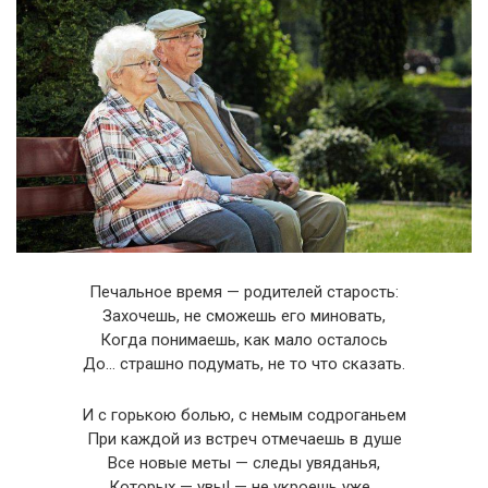
Печальное время — родителей старость:
Захочешь, не сможешь его миновать,
Когда понимаешь, как мало осталось
До… страшно подумать, не то что сказать.
И с горькою болью, с немым содроганьем
При каждой из встреч отмечаешь в душе
Все новые меты — следы увяданья,
Которых — увы! — не укроешь уже…