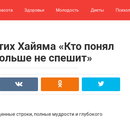
расота
Здоровье
Молодость
Диеты
Психол
их Хайяма «Кто понял
больше не спешит»
енные строки, полные мудрости и глубокого