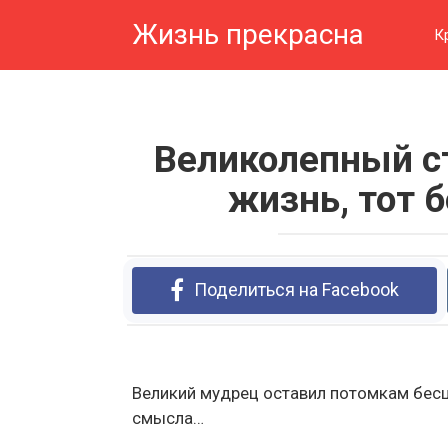
Перейти
Жизнь прекрасна
к
К
контенту
Великолепный ст
жизнь, тот 
Поделиться на Facebook
Великий мудрец оставил потомкам бесц
смысла…