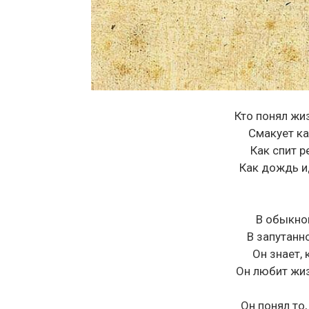
Кто понял жиз
Смакует к
Как спит р
Как дождь ид
В обыкно
В запутанн
Он знает, 
Он любит жиз
Он понял то,