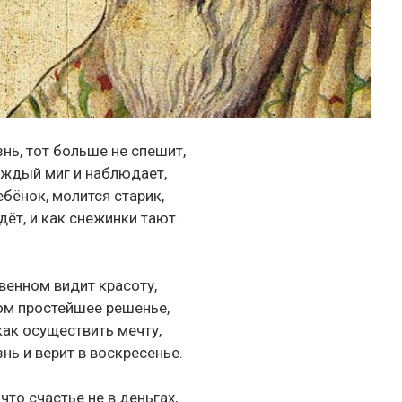
нь, тот больше не спешит,
аждый миг и наблюдает,
ебёнок, молится старик,
ёт, и как снежинки тают.
венном видит красоту,
ом простейшее решенье,
как осуществить мечту,
нь и верит в воскресенье.
 что счастье не в деньгах,