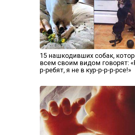
15 нашкодивших собак, кото
всем своим видом говорят: «
р-ребят, я не в кур-р-р-р-рсе!»