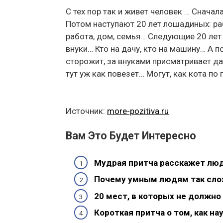
С тех пор так и живет человек … Сначала
Потом наступают 20 лет лошадиных: раб
работа, дом, семья… Следующие 20 лет —
внуки… Кто на дачу, кто на машину… А п
сторожит, за внуками присматривает да
тут уж как повезет… Могут, как кота по 
Источник:
more-pozitiva.ru
Вам Это Будет Интересно
Мудрая притча расскажет люд
Почему умным людям так сло
20 мест, в которых не должно 
Короткая притча о том, как н