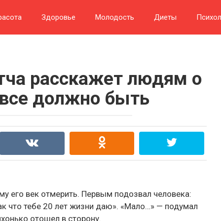
расота
Здоровье
Молодость
Диеты
Психол
итча расскажет людям о
 все должно быть
му его век отмерить. Первым подозвал человека:
так что тебе 20 лет жизни даю». «Мало…» — подумал
тихонько отошел в сторону.