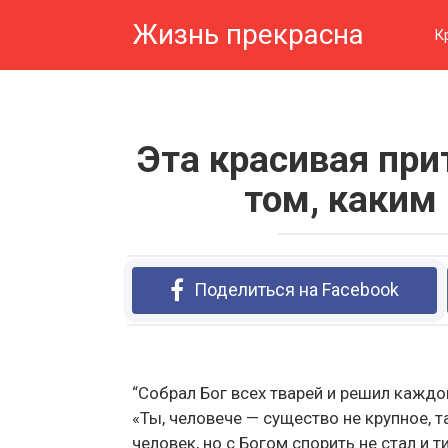
Перейти
Жизнь прекрасна
к
К
контенту
Эта красивая пр
том, каким
Поделиться на Facebook
“Собрал Бог всех тварей и решил каждо
«Ты, человече — существо не крупное, 
человек, но с Богом спорить не стал и 