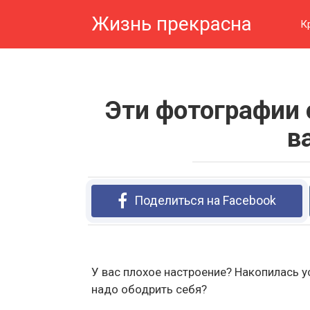
Перейти
Жизнь прекрасна
к
К
контенту
Эти фотографии
в
Поделиться на Facebook
У вас плохое настроение? Накопилась у
надо ободрить себя?