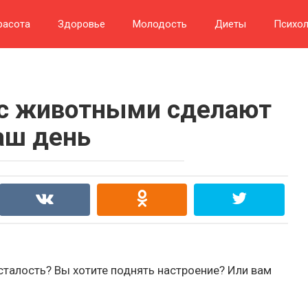
расота
Здоровье
Молодость
Диеты
Психол
 с животными сделают
аш день
сталость? Вы хотите поднять настроение? Или вам