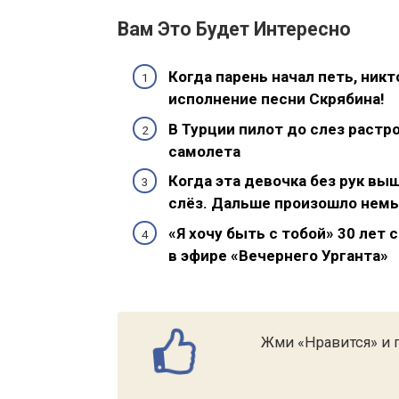
Вам Это Будет Интересно
Когда парень начал петь, ник
исполнение песни Скрябина!
В Турции пилот до слез растро
самолета
Когда эта девочка без рук выш
слёз. Дальше произошло нем
«Я хочу быть с тобой» 30 лет
в эфире «Вечернего Урганта»
Жми «Нравится» и п