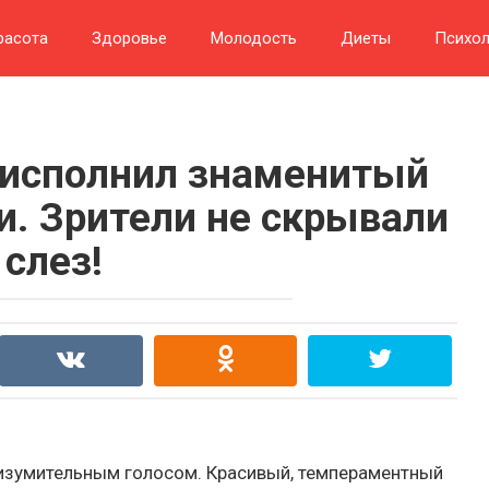
расота
Здоровье
Молодость
Диеты
Психол
 исполнил знаменитый
и. Зрители не скрывали
слез!
 изумительным голосом. Красивый, темпераментный