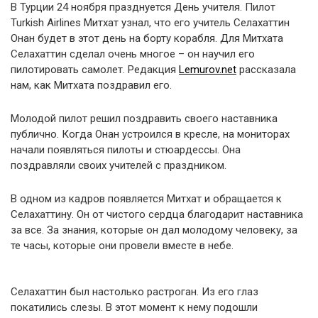
В Турции 24 ноября празднуется День учителя. Пилот
Turkish Airlines Митхат узнал, что его учитель Селахаттин
Онан будет в этот день на борту корабля. Для Митхата
Селахаттин сделал очень многое – он научил его
пилотировать самолет. Редакция
Lemurov.net
рассказала
нам, как Митхата поздравил его.
Молодой пилот решил поздравить своего наставника
публично. Когда Онан устроился в кресле, на мониторах
начали появляться пилоты и стюардессы. Она
поздравляли своих учителей с праздником.
В одном из кадров появляется Митхат и обращается к
Селахаттину. Он от чистого сердца благодарит наставника
за все. За знания, которые он дал молодому человеку, за
те часы, которые они провели вместе в небе.
Селахаттин был настолько растроган. Из его глаз
покатились слезы. В этот момент к нему подошли