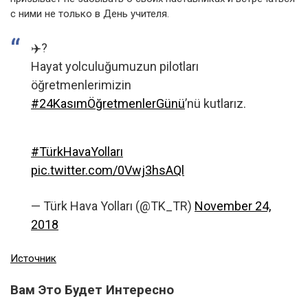
с ними не только в День учителя.
✈️?
Hayat yolculuğumuzun pilotları
öğretmenlerimizin
#24KasımÖğretmenlerGünü
’nü kutlarız.
#TürkHavaYolları
pic.twitter.com/0Vwj3hsAQl
— Türk Hava Yolları (@TK_TR)
November 24,
2018
Источник
Вам Это Будет Интересно