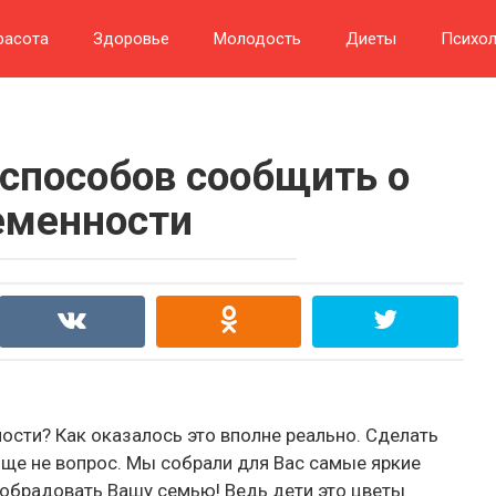
расота
Здоровье
Молодость
Диеты
Психол
 способов сообщить о
еменности
ости? Как оказалось это вполне реально. Сделать
бще не вопрос. Мы собрали для Вас самые яркие
обрадовать Вашу семью! Ведь дети это цветы