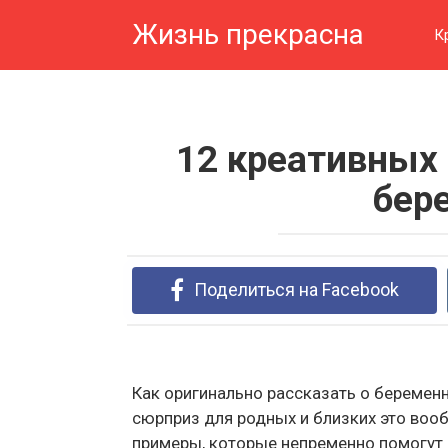
Перейти
Жизнь прекрасна
к
К
контенту
12 креативных
бер
Поделиться на Facebook
Как оригинально рассказать о беременн
сюрприз для родных и близких это воо
примеры, которые непременно помогут 