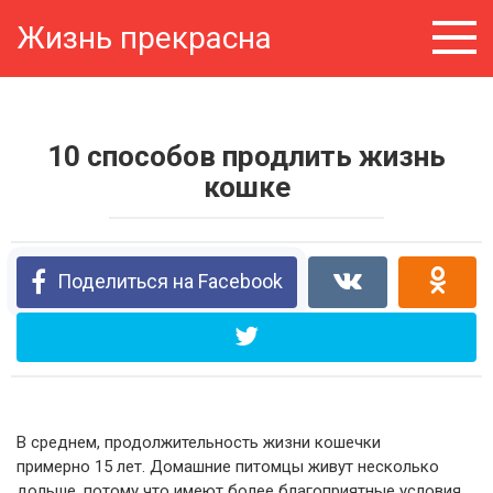
Перейти
Жизнь прекрасна
к
контенту
10 способов продлить жизнь
кошке
Поделиться на Facebook
В среднем, продолжительность жизни кошечки
примерно 15 лет. Домашние питомцы живут несколько
дольше, потому что имеют более благоприятные условия