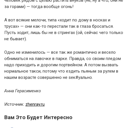
человек рядом с целью растить внуков (не, ну а что, они не
за горами) — тогда вообще огонь!
А вот всякие мелочи, типа «ходит по дому в носках и
трусах» — они как-то перестали так в глаза бросаться.
Пусть ходит, лишь бы не в стрингах (ой, сейчас чего только
не бывает).
Одно не изменилось — все так же романтично и весело
обниматься на лавочке в парке. Правда, со своим пледом
надо приходить и дорогим портвейном. А потом вызвать
нормальное такси, потому что ездить пьяным за рулем в
нашем возрасте совершенно не sек#уально.
Анна Герасименко
Источник:
zhenray.ru
Вам Это Будет Интересно