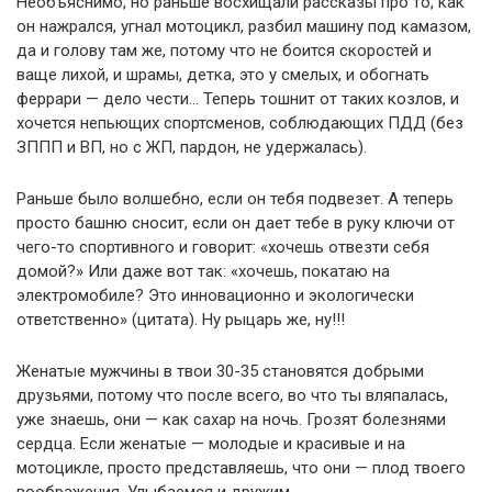
Необъяснимо, но раньше восхищали рассказы про то, как
он нажрался, угнал мотоцикл, разбил машину под камазом,
да и голову там же, потому что не боится скоростей и
ваще лихой, и шрамы, детка, это у смелых, и обогнать
феррари — дело чести… Теперь тошнит от таких козлов, и
хочется непьющих спортсменов, соблюдающих ПДД (без
ЗППП и ВП, но с ЖП, пардон, не удержалась).
Раньше было волшебно, если он тебя подвезет. А теперь
просто башню сносит, если он дает тебе в руку ключи от
чего-то спортивного и говорит: «хочешь отвезти себя
домой?» Или даже вот так: «хочешь, покатаю на
электромобиле? Это инновационно и экологически
ответственно» (цитата). Ну рыцарь же, ну!!!
Женатые мужчины в твои 30-35 становятся добрыми
друзьями, потому что после всего, во что ты вляпалась,
уже знаешь, они — как сахар на ночь. Грозят болезнями
сердца. Если женатые — молодые и красивые и на
мотоцикле, просто представляешь, что они — плод твоего