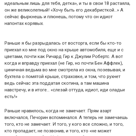
идеальным лишь для тебя, детка», и ты в свои 18 растаяла,
он же великолепный! «Хочу быть его декабристкой…» А
сейчас фыркнешь и плюнешь, потому что он идиот
напонтах корявых.
Раньше я бы разрыдалась от восторга, если бы кто-то
приехал ко мне под окно на крыше автомобиля, еще и с
цветами, почти как Ричард Гир к Джулии Робертс. А вот
когда и вправду приехал (не Гир, но почти Бен Аффлек),
циничная ведьма во мне смотрела из окна, позевывая, и
бухтела о помятой крыше, страховке, и том, что рухнет
ведь сейчас эта поддатая скотина, а там машина
навстречу, и в итоге… «слезай оттуда, идиот, иди оладьи
есть!»
Раньше нравилось, когда не замечает. Прям азарт
включался, Печорин вспоминался. А теперь не замечаешь
того, кто не замечает. И того, у кого все сложно, и того,
кто пропадает, не позвонив, и того, кто «не может