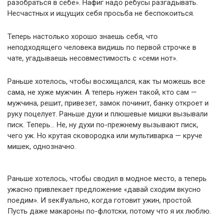
разобраться в себе». Нафиг надо ребусы разгадывать.
Несчастных и ищущих себя просьба не беспокоиться.
Теперь настолько хорошо знаешь себя, что
неподходящего человека видишь по первой строчке в
чате, угадываешь несовместимость с «семи нот».
Раньше хотелось, чтобы восхищался, как ты можешь все
сама, не хуже мужчин. А теперь нужен такой, кто сам —
мужчина, решит, привезет, замок починит, банку откроет и
руку поцелует. Раньше духи и плюшевые мишки вызывали
писк. Теперь… Не, ну духи по-прежнему вызывают писк,
чего уж. Но крутая сковородка или мультиварка — круче
мишек, однозначно.
Раньше хотелось, чтобы сводил в модное место, а теперь
ужасно привлекает предложение «давай сходим вкусно
поедим». И sек#уально, когда готовит ужин, простой.
Пусть даже макароны по-флотски, потому что я их люблю.