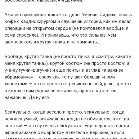
воображения. Улыбаемся и дружим.
Ужасно привлекает какое-то дело. Умение. Сидишь, пьешь
кофе с кардиохирургом и слушаешь истории, как он делал
операции на открытом сердце (не понтовался вообще, я
сама спросила). И понимаешь, что это сильнее, чем
шампанское, и крутая тачка, и не замечать…
Вообще, крутая тачка (не просто тачка, а «смотри, какая у
меня крутая тачка»), крутой костюм (не просто костюм, а
у-а-ау гуччи-фигуччи) и еще понты, и взгляд «я важнее
абрамовича» — сразу как-то пугают больши-и-ими
хлопотами — это ж просто в трениках не выйдешь, просто
в кедах с ним рядом не встанешь, просто котлет не
нажаришь. Да ну его…
Sек#уально, когда весело и просто, sек#уально, когда
человек умный, sек#уально, когда не обижается, а когда
честный — это ну очень sек#уально. Еще верность среди
афродизиаков с возрастом взлетела к вершине, а если