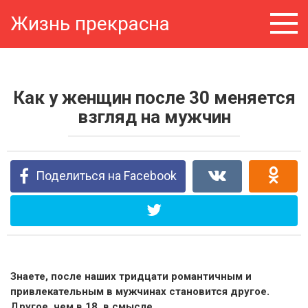
Перейти
Жизнь прекрасна
к
контенту
Как у женщин после 30 меняется
взгляд на мужчин
Поделиться на Facebook
Знаете, после наших тридцати романтичным и
привлекательным в мужчинах становится другое.
Другое, чем в 18, в смысле.