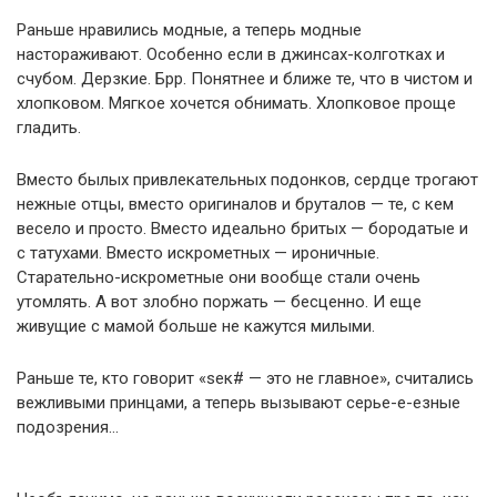
Раньше нравились модные, а теперь модные
настораживают. Особенно если в джинсах-колготках и
счубом. Дерзкие. Брр. Понятнее и ближе те, что в чистом и
хлопковом. Мягкое хочется обнимать. Хлопковое проще
гладить.
Вместо былых привлекательных подонков, сердце трогают
нежные отцы, вместо оригиналов и бруталов — те, с кем
весело и просто. Вместо идеально бритых — бородатые и
с татухами. Вместо искрометных — ироничные.
Старательно-искрометные они вообще стали очень
утомлять. А вот злобно поржать — бесценно. И еще
живущие с мамой больше не кажутся милыми.
Раньше те, кто говорит «sек# — это не главное», считались
вежливыми принцами, а теперь вызывают серье-е-езные
подозрения…