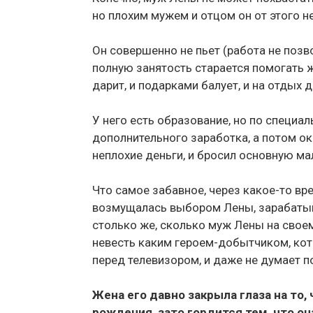
но плохим мужем и отцом он от этого не
Он совершенно не пьет (работа не позво
полную занятость старается помогать 
дарит, и подарками балует, и на отдых 
У него есть образование, но по специа
дополнительного заработка, а потом ок
неплохие деньги, и бросил основную м
Что самое забавное, через какое-то вр
возмущалась выбором Лены, зарабатыв
столько же, сколько муж Лены на своем
невесть каким героем-добытчиком, кот
перед телевизором, и даже не думает п
Жена его давно закрыла глаза на то, 
рождения, зато гордится тем, что о