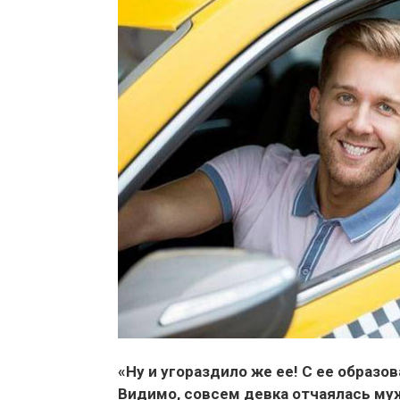
«Ну и угораздило же ее! С ее образо
Видимо, совсем девка отчаялась муж