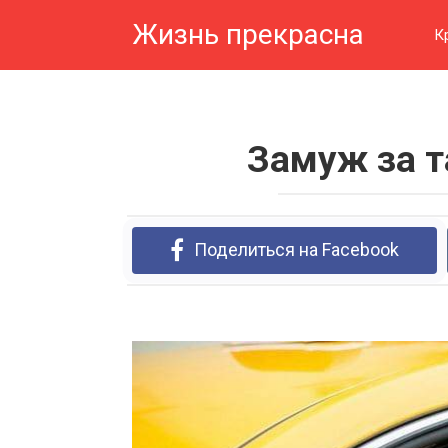
Перейти
Жизнь прекрасна
к
К
контенту
Замуж за т
Поделиться на Facebook