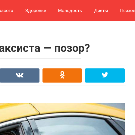
расота
Здоровье
Молодость
Диеты
Психол
аксиста — позор?