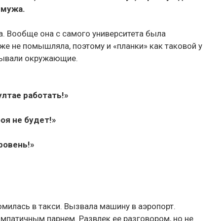
 мужа.
а. Вообще она с самого университета была
же не помышляла, поэтому и «планки» как таковой у
язывали окружающие.
ултае работать!»
оя не будет!»
ровень!»
илась в такси. Вызвала машину в аэропорт.
мпатичным парнем. Развлек ее разговором, но не