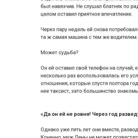
был навязчив. Не слушал блатняк по рад
целом оставил приятное впечатление.
Через пару недель ей снова потребовалос
та ж самая машина с тем же водителем.
Может судьба?
Он ей оставил свой телефон на случай, 
несколько раз воспользовалась его услу
отношения, которые спустя полтора год
нее таксист, зато большинство знаком
«Да он ей не ровня! Через год разве
Однако уже пять лет они вместе, разво
Конечно, муж Лены не может похваста