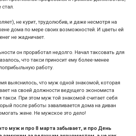
 стал.
ляет), не курит, трудолюбив, и даже несмотря на
жене дома по мере своих возможностей. И цветы ей
денег не жадничает.
льности он проработал недолго. Начал таксовать для
азалось, что такси приносит ему более-менее
алоприбыльную работу.
емя выяснилось, что муж одной знакомой, которая
ает на своей должности ведущего экономиста
 такси. При этом муж той знакомой считает себя
орый после работы заваливается дома на диван
омогать жене. Не мужское это дело!
что муж и про 8 марта забывает, и про День
на замужем за ведущим экономистом, а не как