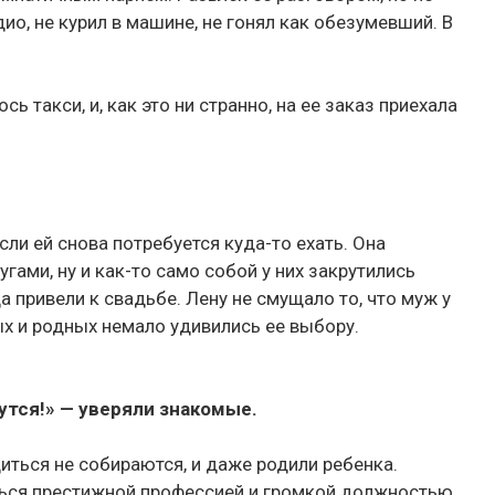
ио, не курил в машине, не гонял как обезумевший. В
ь такси, и, как это ни странно, на ее заказ приехала
если ей снова потребуется куда-то ехать. Она
гами, ну и как-то само собой у них закрутились
а привели к свадьбе. Лену не смущало то, что муж у
ых и родных немало удивились ее выбору.
дутся!» — уверяли знакомые.
диться не собираются, и даже родили ребенка.
ться престижной профессией и громкой должностью,