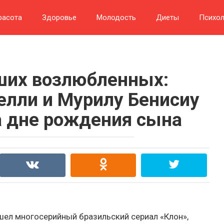
расота
Здоровье
Молодость
Диеты
Психол
ших возлюбленных:
лли и Мурилу Бенисиу
а дне рождения сына
шел многосерийный бразильский сериал «Клон»,