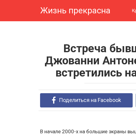
Перейти
Жизнь прекрасна
к
К
контенту
Встреча быв
Джованни Антоне
встретились н
Поделиться на Facebook
В начале 2000-х на большие экраны вы