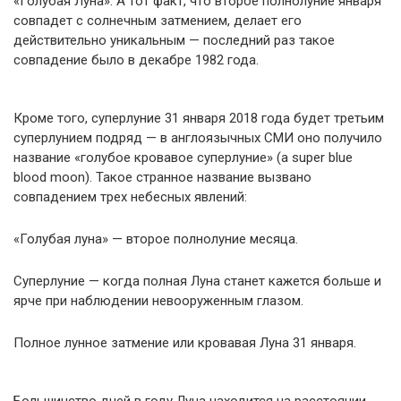
«Голубая Луна». А тот факт, что второе полнолуние января
совпадет с солнечным затмением, делает его
действительно уникальным — последний раз такое
совпадение было в декабре 1982 года.
Кроме того, суперлуние 31 января 2018 года будет третьим
суперлунием подряд — в англоязычных СМИ оно получило
название «голубое кровавое суперлуние» (a super blue
blood moon). Такое странное название вызвано
совпадением трех небесных явлений:
«Голубая луна» — второе полнолуние месяца.
Суперлуние — когда полная Луна станет кажется больше и
ярче при наблюдении невооруженным глазом.
Полное лунное затмение или кровавая Луна 31 января.
Большинство дней в году Луна находится на расстоянии