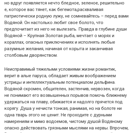
но вдруг появляется нечто бледное, зеленое, решительно
е, которое вас тянет, как бегемота,расхваливая
патриотически родную лужу, не сомневайтесь – перед вами
Водяной. Он настолько любит свое болото, что
предпочитает из него не вылезать. Правда в глубине души
Водяной – Крупная Золотая рыба, мечтает о морях и
кораллах, опасных приключениях и исполнять любые
разумные желания, начиная от корыта и заканчивая
столбовым дворянством.
Неисправимый тяжелыми условиями жизни романтик,
верит в алые паруса, обладает живым воображением
устрицы и интеллектуальным потенциалом дельфина.
Водяной скромен, общителен, застенчив, нервозен, когда
не понимают его возвышенных порывов помочь ближнему
удержаться на плаву, обижается и надолго прячется под
корягу. Душа у нечисти тонкая, ранимая, но на болоте ни
одна тварь этого не ценит. Не проходите с дурными
намерениям и мимо водоемов, чистому душой Водяному
опасно действовать грязными мыслями на нервы. Впрочем,