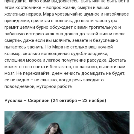
придушите, либо сами выдохнетесь. Быть или не быть вот в
этом костюмчике – вопрос жизни, смерти и ваших
железных нервов. Мара чрезвычайно шумное и назойливое
привидение, прилетая в полночь, до шести часов утра
гремит цепями бурно обсуждает с вами трогательную и
забавную историю «как она дошла до такой жизни после
смерти», даже если вы молчите, зеваете и безуспешно
пытаетесь заснуть. Но Мара не столько ваш ночной
кошмар, сколько воплощенная судьба-злодейка,
сплошная морока и легкое помутнение рассудка. Достать
может с того света и бестактно, но ласково, вынести вам
мозг. Не переживайте, днем нечисть досаждать не будет,
ее не видно – не слышно, когда речь заходит о
повседневной, муторной работе.
Русалка – Скорпион (24 октября – 22 ноября)