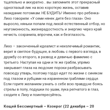
тщательно и аккуратно… вы запомните этот прекрасный
одноглазый лик на всю короткую жизнь, оставив
назидание потомкам: НЕ БУДИТЬ! Именно про ребенка-
Лихо говорили: «У семи нянек дитя без глаза». Оно
выросло, няньки попали под лихой естественный отбор, но
неугомонность, жизнерадостность и энергию через край
нечисть сохранила, впрочем, как и безглазость.
Лихо – законченный идеалист и неизлечимый романтик,
верит в светлое будущее, в любовь с первого взгляда, в
дружбу со второго, в развод и девичью фамилию с
третьего. Наступая на одни и те же грабли, упрямо
закрывает глаза на людские пороки разбрасывать
повсюду утварь, поэтому гордо идет по жизни с синяком
под глазом и рубцами на израненном граблями сердце.
Если горите желанием узнать о себе всю правду,не боясь
стрелы в попу, подушки по ушам, лука репчатого в глаз,
сходите к Лиху и поинтересуйтесь.
Кощей Бессмертный – Козерог (22 декабря – 20