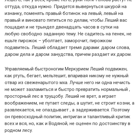
оттуда, откуда нужно. Придется вывернуться шкурой на
изнанку, поменять правый ботинок на левый, левый на
правый и виновато пятиться по делам, чтобы Леший вас
пощадил и не трындел двенадцать часов в сутки на
любую свободно заданную тему. Не садитесь на пенек, не
ешьте пирожок – уболтает, заморочит, пирожком
подавитесь. Леший обладает тремя дарами: даром слова,
даром дела и даром занудства, причем раздает их даром.
Управляемый быстроногим Меркурием Леший подвижен,
как ртуть, бегает, мельтешит, впаривая никому не нужный
отвар из свеженарытого мха. Лучше него ни одна нечисть
не может захламиться и быстро превратить нормальный ,
просторный лес в трущобу. Леший не врет, а играет
воображением, не путает следы, а шутит, не строит козни, а
развлекается, не опаздывает , а задерживается. Поэтому
он превосходный политик, интриган и талантливый критик
всех и вся, но, как и Водяной, не оценен по достоинству в
родном лесу.