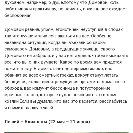
духовном, например, о душе,потому что Домовой, хоть
заботливая и практичная, но нечисть, и жизнь вас ожидает
беспокойная.
Домовой ревнив, упрям, эгоистичен, неуступчив в спорах,
так что лучше молча соглашаться на все. Особенно
незавидна ситуация, когда вы въехали со своим
самоваром Домовым, а предыдущие жильцы своего
Домового не забрали, и у вас нет адреса, чтобы высказать
все, что вы о них думаете. Какое-то время вам придется
пожить в аду. В доме станет нестерпимо жарко, вас
обвинят во всех смертных грехах, вокруг станут летать
бьющиеся, колющиеся, режущиеся предметы домашнего
обихода, вас измучит бессонница и потусторонние
мрачные голоса, которые нудно выясняют кто в доме
хозяин.Если вы думали, что вас это касается, расслабьтесь
и снимите лапшу с ушей.
Леший – Близнецы (22 мая – 21 июня)