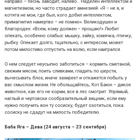
направо – песнь заводит, налево… Наделен интеллектом и
магнетизмом, но часто страдает амнезией: «Я – не я, и
котята не мои, где был, кого добил интеллектом,
примагнитил намертво – не помню». Великодушен и
благороден: «Всем, кому должен – прощаю!» Любит
опекать, особенно слабых: мышку, зайку, хомячка, птичку,
рыбку. Опекает долго, тщательно, с интересом, может
потом милостиво отпустить на волю, если наигрался.
О нем следует неусыпно заботиться – кормить сметаной,
свежим мясом, поить сливками, гладить по шерсти,
вычесывать блох, иначе захиреет и откажется побыть у
вас смыслом жизни. Не обольщайтесь, Кот Баюн – дикое
животное, как его не корми, все в лес смотрит. Упрямый,
наглый и чертовски сообразительный хищник, если ему
нужно получить вон ту сосиску, будет охотиться, пока
сосиску не сдадут на милость победителю.
Баба Яга – Дева (24 августа – 23 сентября)