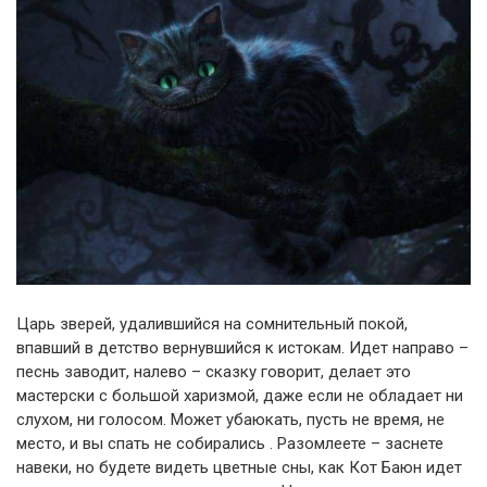
Царь зверей, удалившийся на сомнительный покой,
впавший в детство вернувшийся к истокам. Идет направо –
песнь заводит, налево – сказку говорит, делает это
мастерски с большой харизмой, даже если не обладает ни
слухом, ни голосом. Может убаюкать, пусть не время, не
место, и вы спать не собирались . Разомлеете – заснете
навеки, но будете видеть цветные сны, как Кот Баюн идет