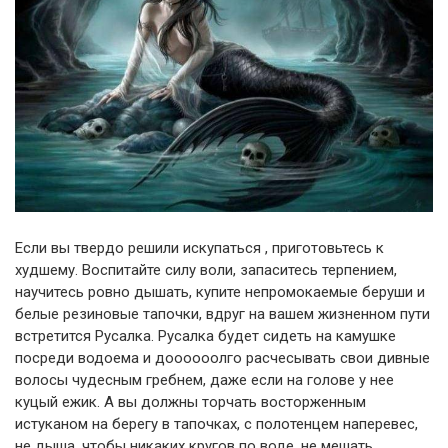
Если вы твердо решили искупаться , приготовьтесь к
худшему. Воспитайте силу воли, запаситесь терпением,
научитесь ровно дышать, купите непромокаемые беруши и
белые резиновые тапочки, вдруг на вашем жизненном пути
встретится Русалка. Русалка будет сидеть на камушке
посреди водоема и доооооолго расчесывать свои дивные
волосы чудесным гребнем, даже если на голове у нее
куцый ежик. А вы должны торчать восторженным
истуканом на берегу в тапочках, с полотенцем наперевес,
не дыша, чтобы никаких кругов по воде, не мешать