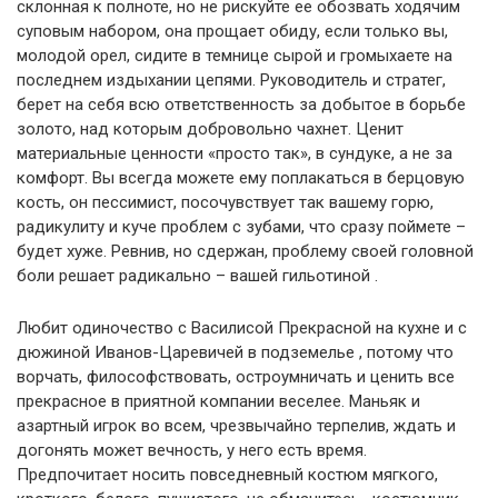
склонная к полноте, но не рискуйте ее обозвать ходячим
суповым набором, она прощает обиду, если только вы,
молодой орел, сидите в темнице сырой и громыхаете на
последнем издыхании цепями. Руководитель и стратег,
берет на себя всю ответственность за добытое в борьбе
золото, над которым добровольно чахнет. Ценит
материальные ценности «просто так», в сундуке, а не за
комфорт. Вы всегда можете ему поплакаться в берцовую
кость, он пессимист, посочувствует так вашему горю,
радикулиту и куче проблем с зубами, что сразу поймете –
будет хуже. Ревнив, но сдержан, проблему своей головной
боли решает радикально – вашей гильотиной .
Любит одиночество с Василисой Прекрасной на кухне и с
дюжиной Иванов-Царевичей в подземелье , потому что
ворчать, философствовать, остроумничать и ценить все
прекрасное в приятной компании веселее. Маньяк и
азартный игрок во всем, чрезвычайно терпелив, ждать и
догонять может вечность, у него есть время.
Предпочитает носить повседневный костюм мягкого,