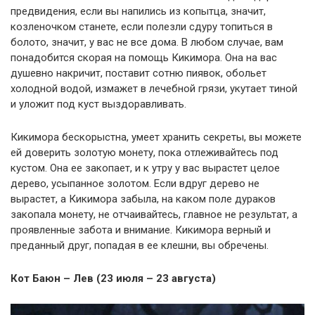
предвидения, если вы напились из копытца, значит,
козленочком станете, если полезли сдуру топиться в
болото, значит, у вас не все дома. В любом случае, вам
понадобится скорая на помощь Кикимора. Она на вас
душевно накричит, поставит сотню пиявок, обольет
холодной водой, измажет в лечебной грязи, укутает тиной
и уложит под куст выздоравливать.
Кикимора бескорыстна, умеет хранить секреты, вы можете
ей доверить золотую монету, пока отлеживайтесь под
кустом. Она ее закопает, и к утру у вас вырастет целое
дерево, усыпанное золотом. Если вдруг дерево не
вырастет, а Кикимора забыла, на каком поле дураков
закопала монету, не отчаивайтесь, главное не результат, а
проявленные забота и внимание. Кикимора верный и
преданный друг, попадая в ее клешни, вы обречены.
Кот Баюн – Лев (23 июля – 23 августа)