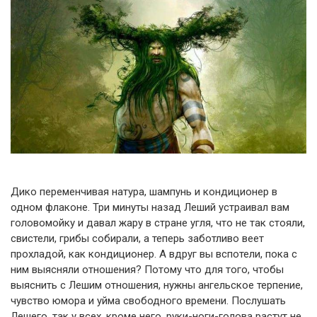
Дико переменчивая натура, шампунь и кондиционер в
одном флаконе. Три минуты назад Леший устраивал вам
головомойку и давал жару в стране угля, что не так стояли,
свистели, грибы собирали, а теперь заботливо веет
прохладой, как кондиционер. А вдруг вы вспотели, пока с
ним выясняли отношения? Потому что для того, чтобы
выяснить с Лешим отношения, нужны ангельское терпение,
чувство юмора и уйма свободного времени. Послушать
Лешего, так у всех, кроме него, руки-ноги-голова растут не