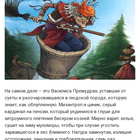
На самом деле – это Василиса Премудрая, уставшая от
суеты и разочаровавшаяся в людской породе, которую
знает, как облупленную. Мизантроп и циник, серый
кардинал на пенсии, который уединился в глуши для
хитроумного плетения бисером козней. Мирно варит зелья,
сушит на зиму мухоморы, чтобы при случае угостить
зарвавшегося в лес ближнего. Натура замкнутая, излишне
осторожная, занудная и требовательная, семь раз