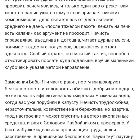
проверит, зачем явились, и только один раз отрежет вам
хвост по самые уши, потому что не признает никаких
компромиссов, дело пытаете аль от дела лытаете,
среднего не дано, «после тяжелой пахоты лежать на печи,
есть калачи» как аргумент не проходит. Нечисть
справедлива, въедлива и дотошна, читает дурные мысли,
понимает гадости с полуслова, выражается в ответ
адекватно. Слабый стратег, но сильный тактик, способен
отмотивировать послать куда подальше, всучив маленький
клубочек и указав метлой направление.
Замечания Бабы Яги часто ранят, поступки шокируют,
безжалостность и холодность обижают добрых молодцев,
но ее помощь эффективна как «мертвая» + «живая» вода,
когда вас уже порубили в капусту. Нечисть трудолюбива,
нерасточительна, хозяйствен на и бережлива, но азартна,
«под настроение » может спустить на ветер накопленные
средства, играя с Соловьем Разбойником в преферанс. У
Яги в избушке идеальная организация труда, зелья
расставлены в правильном беспорядке, пауки ткут паутину