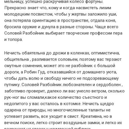
мельницу, успешно раскручивая колесо фортуны.
Прекрасно знает что, кому и когда насвистеть лихим
молодецким посвистом, чтобы у жертвы заложило уши,
она потеряла ориентацию в пространстве, отдала коня,
бросила оружие и дунула в разные стороны. Чаще всего
Соловей Разбойник выбирает творческие профессии пера
и топора.
Нечисть обаятельна до дрожи в коленках, оптимистична,
общительна , разливается соловьем, поэтому вас терзают
смутные сомнения, может это не разбойник с большой
дороги, а Робин Гуд, отказавшийся от домашнего уюта,
чтобы дать волю и свободу ничего не подозревающему
путнику. Соловей Разбойник любознателен и сердоболен ,
заботливо проверит, далеко ли вас унесло ветром, сколько
рук-ног вы сломали,какое количество съестного и
недопитого у вас осталось в котомке. Нечисть щедро
одарена от природы, но многочисленные таланты не
успевает развить, все уходит в свист. Креативна, но в
вечном поиске, легко строит воздушные замки, и легко их
разрушает на глазах у изумленной публики.