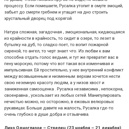
процессу. Если помешаете, Русалка утопит в омуте эмоций,
забьет до смерти гребнем и утащит на дно строить
хрустальный дворец под корягой.
Натура сложная, загадочная , эмоциональная, кидающаяся
из крайности в крайность, то сидит в озере, то лезет в
бутылку на дуб, то сладко поет, то вопит пожарной
сиреной, то ангел, то черт знает что. Из любви к вам
способна отдать голос ведьме, и тут же превратит вас в
пену морскую, потому что вот такая вся изменчивая и
импульсивная. Ей простительно, у нее внутренний конфликт
между возвышенным и низменным: верхам хочется нести
свою неземную красоту людям, а у низов хвост и
заниженная самооценка . Русалка независима , непокорна,
своенравна , ускользает из любых сетей. Манипулировать
нечистью можно, но осторожно, в ежовых велюровых
рукавицах. Больше давите на жалость, Русалка где-то
очень глубоко в душе добра и отзывчива.
Лихо Одноглазое – Стрелец (23 ноября – 21 декабря)