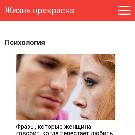
Перейти
Жизнь прекрасна
к
контенту
Психология
Фразы, которые женщина
говорит, когда перестает любить