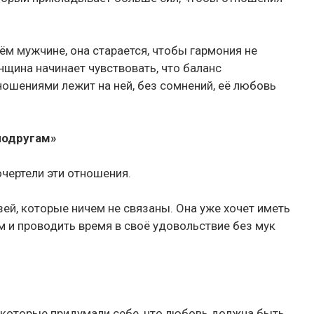
ём мужчине, она старается, чтобы гармония не
щина начинает чувствовать, что баланс
тношениями лежит на ней, без сомнений, её любовь
подругам»
очертели эти отношения.
зей, которые ничем не связаны. Она уже хочет иметь
м и проводить время в своё удовольствие без мук
которые придумали себе, что любовь должна быть