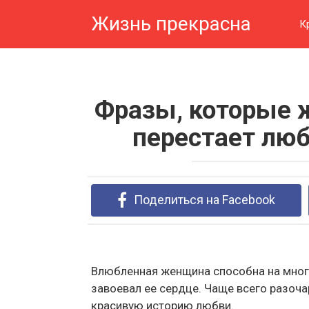
Перейти
Жизнь прекрасна
к
К
контенту
Фразы, которые 
перестает люб
Поделиться на Facebook
Влюбленная женщина способна на мног
завоевал ее сердце. Чаще всего разоч
красивую историю любви.