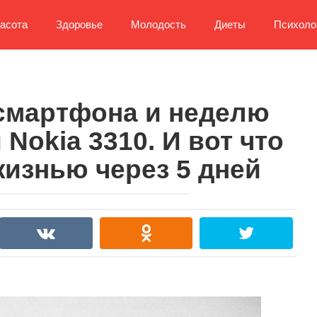
асота
Здоровье
Молодость
Диеты
Психоло
 смартфона и неделю
 Nokia 3310. И вот что
жизнью через 5 дней