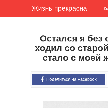
Перейти
Жизнь прекрасна
к
Кр
контенту
Остался я без
ходил со старой
стало с моей 
Поделиться на Facebook