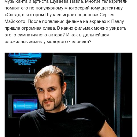
музыканта и артиста Шуваева Павла. Многие телезрители
помнят его по популярному многосерийному детективу
«След», в котором Шуваев играет персонаж Сергея
Майского. После появления фильма на экранах к Павлу
пришла огромная слава. В каких фильмах можно увидеть
этого симпатичного актёра? И как в дальнейшем
сложилась жизнь у молодого человека?