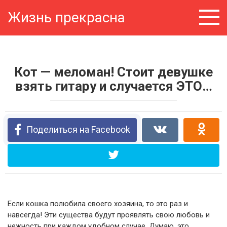
Перейти
Жизнь прекрасна
к
контенту
Кот — меломан! Стоит девушке
взять гитару и случается ЭТО…
Поделиться на Facebook
Если кошка полюбила своего хозяина, то это раз и
навсегда! Эти существа будут проявлять свою любовь и
нежность при каждом удобном случае. Думаю, это