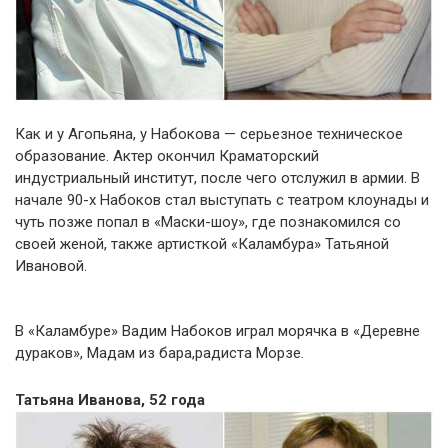
Как и у Агопьяна, у Набокова — серьезное техническое
образование. Актер окончил Краматорский
индустриальный институт, после чего отслужил в армии. В
начале 90-х Набоков стал выступать с театром клоунады и
чуть позже попал в «Маски-шоу», где познакомился со
своей женой, также артисткой «Каламбура» Татьяной
Ивановой.
В «Каламбуре» Вадим Набоков играл морячка в «Деревне
дураков», Мадам из бара,радиста Морзе.
Татьяна Иванова, 52 года