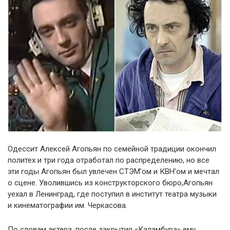
Одессит Алексей Агопьян по семейной традиции окончил
политех и три года отработал по распределению, но все
эти годы Агопьян был увлечен СТЭМ’ом и КВН’ом и мечтал
о сцене. Уволившись из конструкторского бюро,Агопьян
уехал в Ленинград, где поступил в институт театра музыки
и кинематографии им. Черкасова.
По словам актера, после закрытия «Каламбура» ему