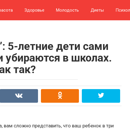
расота
Здоровье
Молодость
Диеты
Психол
”: 5-летние дети сами
и убираются в школах.
ак так?
а, вам сложно представить, что ваш ребенок в три