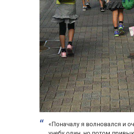
«Поначалу я волновался и оч
учебу один, но потом привык