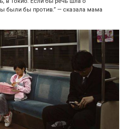
, в Токио. Если бы речь шла о
ы были бы против.” — сказала мама