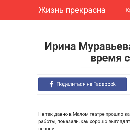
Перейти
Жизнь прекрасна
к
К
контенту
Ирина Муравьева
время 
Поделиться на Facebook
Не так давно в Малом театре прошло з
работы, показали, как хорошо выглядя
сезону.