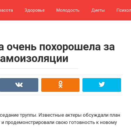
расота
Здоровье
Молодость
Диеты
Психол
 очень похорошела за
самоизоляции
аседание труппы. Известные актеры обсуждали план
т и продемонстрировали свою готовность к новому