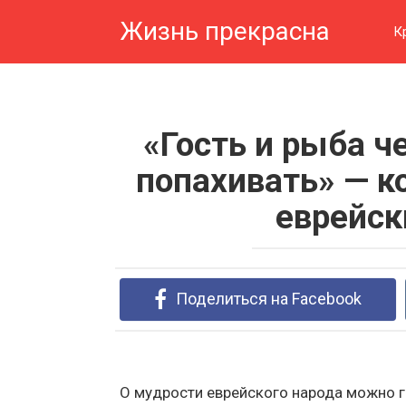
Перейти
Жизнь прекрасна
к
К
контенту
«Гость и рыба ч
попахивать» — к
еврейск
Поделиться на Facebook
О мудрости еврейского народа можно г