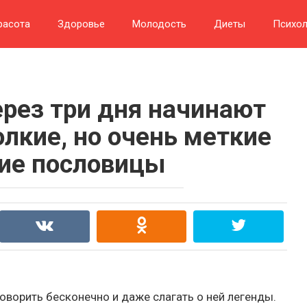
расота
Здоровье
Молодость
Диеты
Психол
ерез три дня начинают
олкие, но очень меткие
ие пословицы
оворить бесконечно и даже слагать о ней легенды.