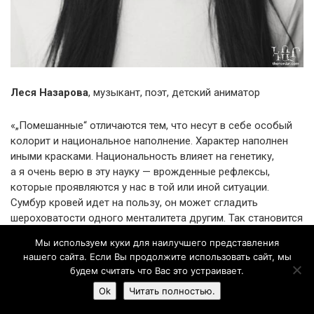
Леся Назарова
, музыкант, поэт, детский аниматор
«„Помешанные“ отличаются тем, что несут в себе особый
колорит и национальное наполнение. Характер наполнен
иными красками. Национальность влияет на генетику,
а я очень верю в эту науку — врожденные рефлексы,
которые проявляются у нас в той или иной ситуации.
Сумбур кровей идет на пользу, он может сгладить
шероховатости одного менталитета другим. Так становится
интереснее жить».
Мы используем куки для наилучшего представления
нашего сайта. Если Вы продолжите использовать сайт, мы
Корни: грузинские, украинские, польские
будем считать что Вас это устраивает.
Ok
Читать полностью.