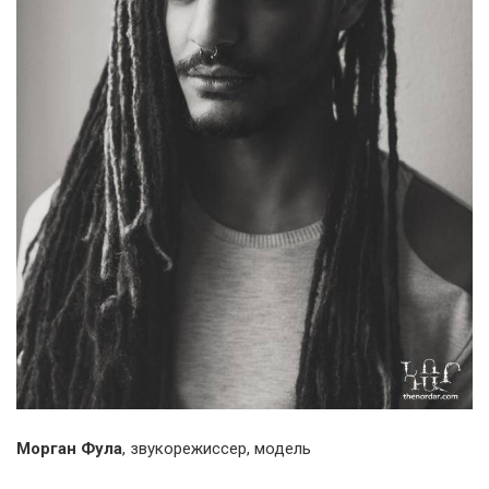
Морган Фула
, звукорежиссер, модель