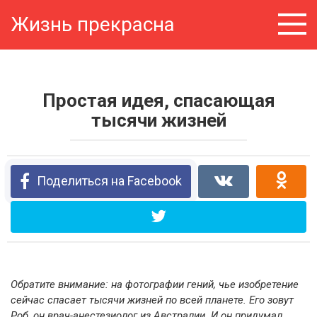
Перейти
Жизнь прекрасна
к
контенту
Простая идея, спасающая
тысячи жизней
Поделиться на Facebook
Обратите внимание: на фотографии гений, чье изобретение
сейчас спасает тысячи жизней по всей планете. Его зовут
Роб, он врач-анестезиолог из Австралии. И он придумал