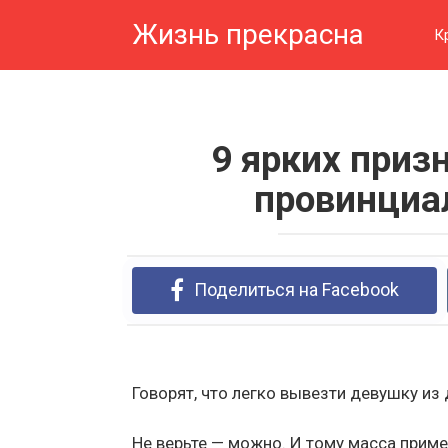
Перейти
Жизнь прекрасна
к
К
контенту
9 ярких приз
провинциа
Поделиться на Facebook
Говорят, что легко вывезти девушку из 
Не верьте — можно. И тому масса приме