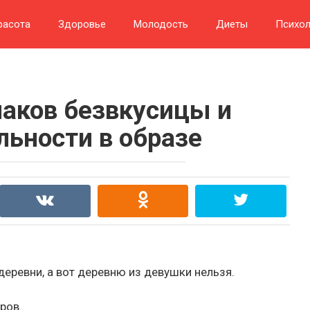
расота
Здоровье
Молодость
Диеты
Психол
наков безвкусицы и
льности в образе
деревни, а вот деревню из девушки нельзя.
ров.