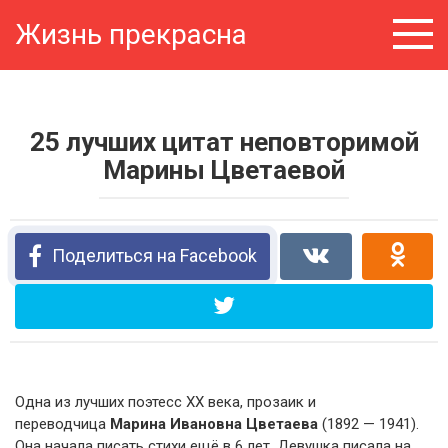
Перейти
Жизнь прекрасна
к
контенту
25 лучших цитат неповторимой
Марины Цветаевой
Поделиться на Facebook
Одна из лучших поэтесс ХХ века, прозаик и
переводчица
Марина Ивановна Цветаева
(1892 — 1941).
Она начала писать стихи ещё в 6 лет. Девушка писала на