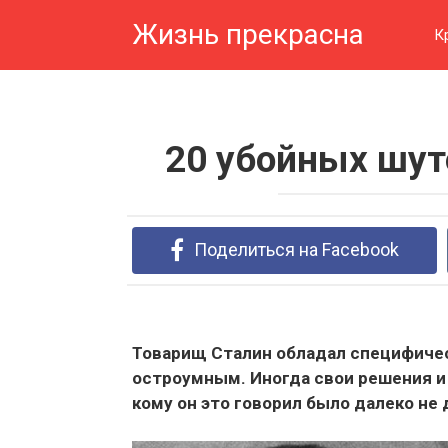
Перейти
Жизнь прекрасна
к
К
контенту
20 убойных шут
Поделиться на Facebook
Товарищ Сталин обладал специфичес
остроумным. Иногда свои решения и 
кому он это говорил было далеко не 