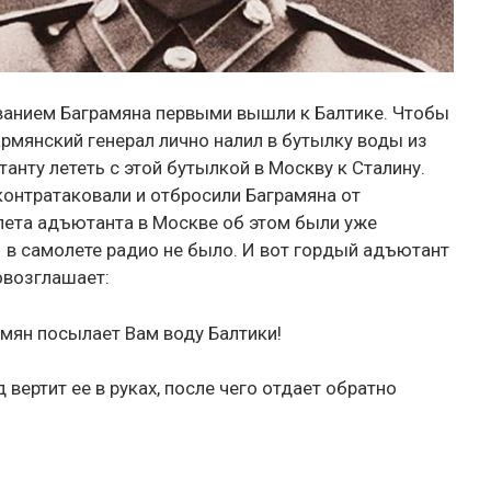
ванием Баграмяна первыми вышли к Балтике. Чтобы
рмянский генерал лично налил в бутылку воды из
анту лететь с этой бутылкой в Москву к Сталину.
 контратаковали и отбросили Баграмяна от
лета адъютанта в Москве об этом были уже
– в самолете радио не было. И вот гордый адъютант
овозглашает:
амян посылает Вам воду Балтики!
 вертит ее в руках, после чего отдает обратно