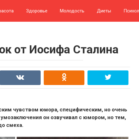
расота
Здоровье
Молодость
Диеты
Психол
ок от Иосифа Сталина
ким чувством юмора, специфическим, но очень
умозаключения он озвучивал с юмором, но тем,
до смеха.