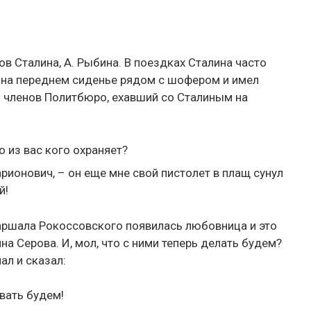
ов Сталина, А. Рыбина. В поездках Сталина часто
 на переднем сиденье рядом с шофером и имел
з членов Политбюро, ехавший со Сталиным на
о из вас кого охраняет?
рионович, – он еще мне свой пистолет в плащ сунул
й!
аршала Рокоссовского появилась любовница и это
а Серова. И, мол, что с ними теперь делать будем?
ал и сказал:
вать будем!