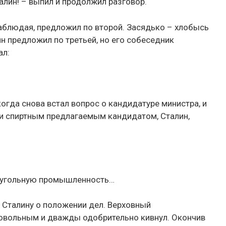
алин! – выпил и продолжил разговор.
наблюдая, предложил по второй. Засядько – хлобысь
лин предложил по третьей, но его собеседник
ал:
огда снова встал вопрос о кандидатуре министра, и
и спиртным предлагаемым кандидатом, Сталин,
у угольную промышленность…
 Сталину о положении дел. Верховный
овольным и дважды одобрительно кивнул. Окончив