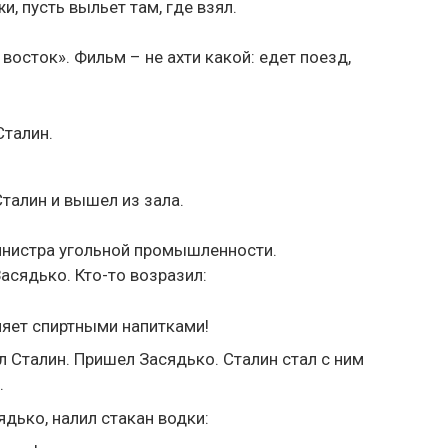
и, пусть выльет там, где взял.
 восток». Фильм – не ахти какой: едет поезд,
Сталин.
Сталин и вышел из зала.
инистра угольной промышленности.
асядько. Кто-то возразил:
ляет спиртными напитками!
ал Сталин. Пришел Засядько. Сталин стал с ним
.
ядько, налил стакан водки: