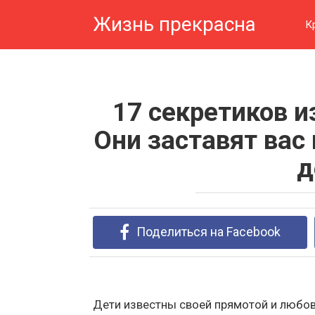
Перейти
Жизнь прекрасна
к
К
контенту
17 секретиков и
Они заставят вас
д
Поделиться на Facebook
Дети известны своей прямотой и любов