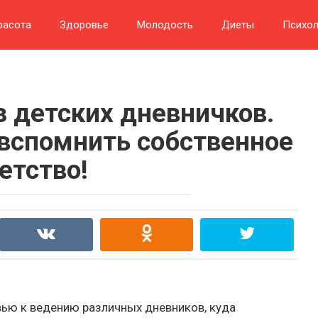
расота
Здоровье
Молодость
Диеты
Психол
з детских дневничков.
 вспомнить собственное
етство!
ью к ведению различных дневников, куда