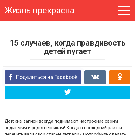
Перейти
Жизнь прекрасна
к
контенту
15 случаев, когда правдивость
детей пугает
Поделиться на Facebook
Детские записи всегда поднимают настроение своим
родителям и родственникам! Когда в последний раз вы
перечитывали свои старые тетради? Попробуйте сделать