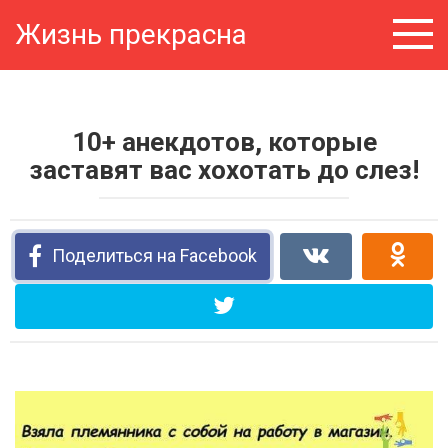
Перейти
Жизнь прекрасна
к
контенту
10+ анекдотов, которые
заставят вас хохотать до слез!
Поделиться на Facebook