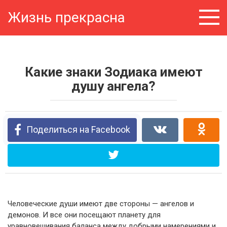
Перейти
Жизнь прекрасна
к
контенту
Какие знаки Зодиака имеют
душу ангела?
Поделиться на Facebook
Человеческие души имеют две стороны — ангелов и
демонов. И все они посещают планету для
уравновешивания баланса между добрыми намерениями и