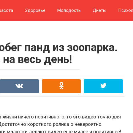
расота
Здоровье
Молодость
Диеты
Психол
бег панд из зоопарка.
 на весь день!
 в жизни ничего позитивного, то это видео точно для
 Достаточно короткого ролика о невероятно
ти малютки делают видео еще милее и позитивнее!