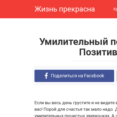
Перейти
Жизнь прекрасна
к
К
контенту
Умилительный по
Позитив
Поделиться на Facebook
Если вы весь день грустите и не видите
вас! Порой для счастья так мало надо.
умилительных пушистых зверюшках. А э