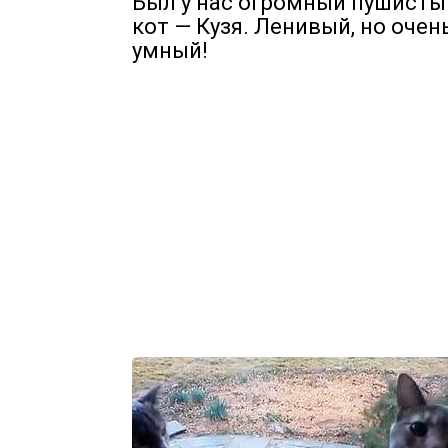
Был у нас огромный пушисты
кот — Кузя. Ленивый, но очен
умный!