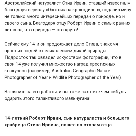
Австралийский натуралист Стив Ирвин, ставший известным
благодаря сериалу «Охотник на крокодилов», подарил миру
не только много интереснейших передач о природе, но и
своего сына. Благодаря отцу Роберт Ирвин с самых ранних
лет знал, что природа — это круто!
Сейчас ему 14, и он продолжает дело Стива, знакомя
простых людей с великолепием дикой природы.
Подросток так овладел искусством фотографии, что в
свои 14 уже получил множество наград престижных
конкурсов (например, Australian Geographic Nature
Photographer of Year и Wildlife Photographer of the Year).
Взгляните на его работы, и вы тоже захотите чем-нибудь
одарить этого талантливого мальчугана!
14-летний Роберт Ирвин, сын натуралиста и большого
храбреца Стива Ирвина, пошёл по стопам отца