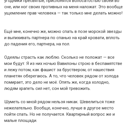
угодники пресвятые, прислонятся волосатостью своей во
сне, или ног своих противных на меня наложат. Это вообще
ущемление прав человека — так только мне делать можно!
Ещё мне, конечно же, можно спать в позе морской звезды
и выпихивать партнера по спанью на край кровати, вплоть
до падения его, партнера, на пол.
Одеялы страсть как люблю. Сколько не положат — все
мои будут. Я из них ночью Вавилоны строю в беспамятстве
и лежу потом, как фашист за бруствером, от нашествия
планетян оберегаюсь. А то, что человек рядом от холода
помирает, это дело не моё. Опять же, когда холодно,
людям храпеть сил нет, сон мой тревожить.
Шуметь со мной рядом нельзя никак. Шевелиться тоже
нежелательно. Вообще, конечно, лучше в другое место
пойти спать. Но не получается. Квартирный вопрос же и
малые площади.