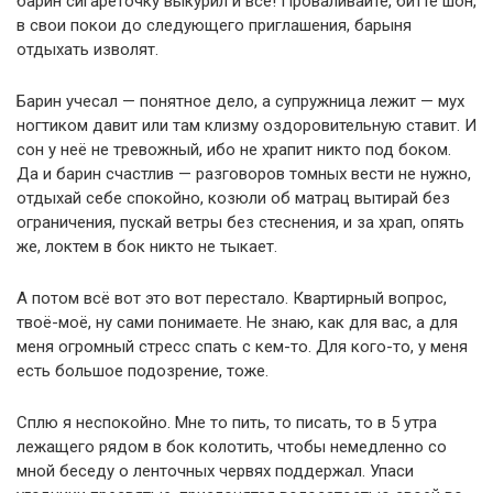
барин сигареточку выкурил и всё! Проваливайте, битте шон,
в свои покои до следующего приглашения, барыня
отдыхать изволят.
Барин учесал — понятное дело, а супружница лежит — мух
ногтиком давит или там клизму оздоровительную ставит. И
сон у неё не тревожный, ибо не храпит никто под боком.
Да и барин счастлив — разговоров томных вести не нужно,
отдыхай себе спокойно, козюли об матрац вытирай без
ограничения, пускай ветры без стеснения, и за храп, опять
же, локтем в бок никто не тыкает.
А потом всё вот это вот перестало. Квартирный вопрос,
твоё-моё, ну сами понимаете. Не знаю, как для вас, а для
меня огромный стресс спать с кем-то. Для кого-то, у меня
есть большое подозрение, тоже.
Сплю я неспокойно. Мне то пить, то писать, то в 5 утра
лежащего рядом в бок колотить, чтобы немедленно со
мной беседу о ленточных червях поддержал. Упаси