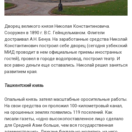
Дворец великого князя Николая Константиновича.
Сооружен в 1890 г. B.C. Гейнцельманом. Флигели
достраивал А.Н. Бенуа. На заработанные средства Николай
Константинович построил себе дворец (сегодня узбекский
МИД проводит в нем официальные приемы иностранных
гостей), провел в городе водопровод, построил театр. И
все равно деньги еще оставались. Николай решил заняться
развитием края.
Ташкентский князь
Опальный князь затеял масштабные оросительные работы.
На свои средства он проложил 100-километровый канал,
на орошенных землях появились 119 поселений. Как
писали газеты, «одно высокопоставленное лицо сделало
для Средней Азии больше, чем вся государственная
администрация». Дехкане буквально молились на него,