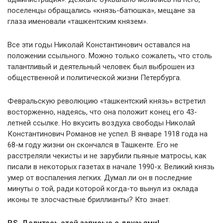
поселенцы обращались «князь-батюшка», мещане за
глаза именовали «ташкентским князем».
Все эти годы Николай Константинович оставался на
положении ссыльного. Можно только сожалеть, что столь
талантливый и деятельный человек был выброшен из
общественной и политической жизни Петербурга.
Февральскую революцию «ташкентский князь» встретил
восторженно, надеясь, что она положит конец его 43-
летней ссылке. Но вкусить воздуха свободы Николай
Константинович Романов не успел. В январе 1918 года на
68-м году жизни он скончался в Ташкенте. Его не
расстреляли чекисты и не зарубили пьяные матросы, как
писали в некоторых газетах в начале 1990-х. Великий князь
умер от воспаления легких. Думал ли он в последние
минуты о той, ради которой когда-то вынул из оклада
иконы те злосчастные бриллианты? Кто знает.
P.S. Делитесь этой записью с друзьями!