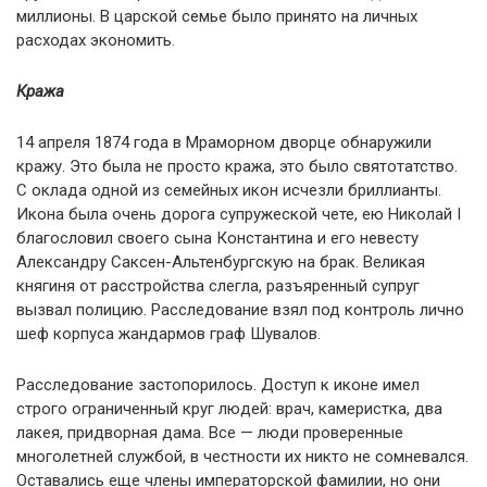
миллионы. В царской семье было принято на личных
расходах экономить.
Кража
14 апреля 1874 года в Мраморном дворце обнаружили
кражу. Это была не просто кража, это было святотатство.
С оклада одной из семейных икон исчезли бриллианты.
Икона была очень дорога супружеской чете, ею Николай I
благословил своего сына Константина и его невесту
Александру Саксен-Альтенбургскую на брак. Великая
княгиня от расстройства слегла, разъяренный супруг
вызвал полицию. Расследование взял под контроль лично
шеф корпуса жандармов граф Шувалов.
Расследование застопорилось. Доступ к иконе имел
строго ограниченный круг людей: врач, камеристка, два
лакея, придворная дама. Все — люди проверенные
многолетней службой, в честности их никто не сомневался.
Оставались еще члены императорской фамилии, но они