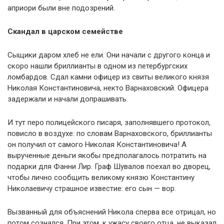
априори были вне подозрений.
Скандал в царском семействе
Сыщики даром хлеб не ели. Они начали с другого конца и
скоро нашли бриллианты в одном из петербургских
ломбардов. Сдал камни офицер из свиты великого князя
Николая Константиновича, некто Варнаховский. Офицера
задержали и начали допрашивать.
И тут перо полицейского писаря, заполнявшего протокол,
повисло в воздухе: по словам Варнаховского, бриллианты
он получил от самого Николая Константиновича! А
вырученные деньги якобы предполагалось потратить на
подарки для Фанни Лир. Граф Шувалов поехал во дворец,
чтобы лично сообщить великому князю Константину
Николаевичу страшное известие: его сын — вор.
Вызванный для объяснений Никола сперва все отрицал, но
потом сознался. При этом, к ужасу своего отца, не выказал