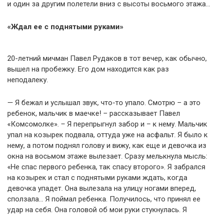
и один за другим полетели вниз с высоты восьмого этажа…
«Ждал ее с поднятыми руками»
20-летний мичман Павел Рудаков в тот вечер, как обычно,
вышел на пробежку. Его дом находится как раз
неподалеку.
— Я бежал и услышал звук, что-то упало. Смотрю – а это
ребенок, мальчик в маечке! – рассказывает Павел
«Комсомолке». – Я перепрыгнул забор и – к нему. Мальчик
упал на козырек подвала, оттуда уже на асфальт. Я было к
нему, а потом поднял голову и вижу, как еще и девочка из
окна на восьмом этаже вылезает. Сразу мелькнула мысль:
«Не спас первого ребенка, так спасу второго». Я забрался
на козырек и стал с поднятыми руками ждать, когда
девочка упадет. Она вылезала на улицу ногами вперед,
сползала… Я поймал ребенка. Получилось, что принял ее
удар на себя. Она головой об мои руки стукнулась. Я