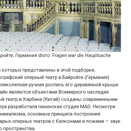
ройте, Германия
Фото:
Fragen war die Hauptsache
и которых представлены в этой подборке,
графский оперный театр в Байройте (Германия)
еликолепная ручная роспись его деревянной крыши
айн являются объектами Всемирного наследия
ый театр в Харбине (Китай) созданы современными
атра разработала пекинская студия MAD. Несмотря
минимализма, основные принципа построения
тарых оперных театров с балконами и ложами — звук
о пространства.