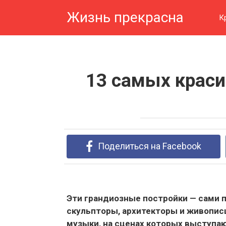
Перейти
Жизнь прекрасна
к
К
контенту
13 cамых краси
Поделиться на Facebook
Эти грандиозные постройки — сами п
скульпторы, архитекторы и живопис
музыки, на сценах которых выступа