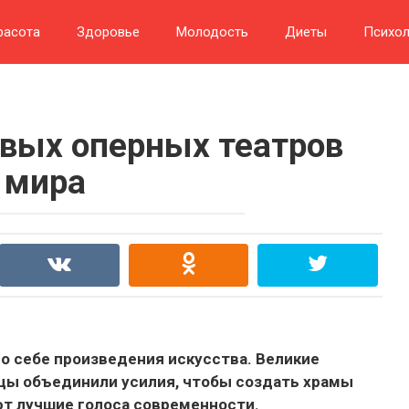
расота
Здоровье
Молодость
Диеты
Психол
вых оперных театров
мира
о себе произведения искусства. Великие
цы объединили усилия, чтобы создать храмы
ют лучшие голоса современности.