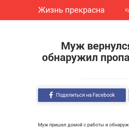
Перейти
Жизнь прекрасна
к
К
контенту
Муж вернулся
обнаружил проп
Поделиться на Facebook
Муж пришел домой с работы и обнаружил