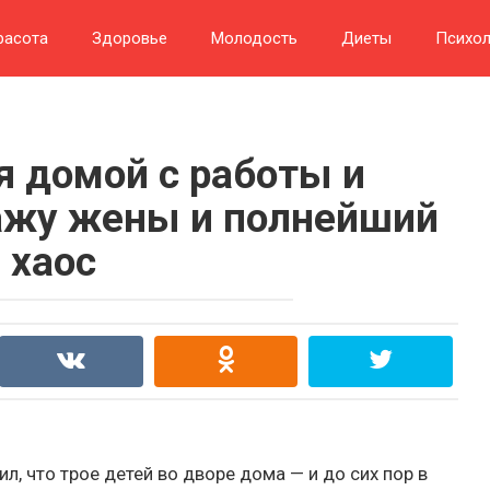
расота
Здоровье
Молодость
Диеты
Психол
 домой с работы и
ажу жены и полнейший
хаос
, что трое детей во дворе дома — и до сих пор в