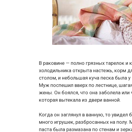
В раковине — полно грязных тарелок и к
холодильника открыта настежь, корм дл
столом, и небольшая куча песка была у
Муж поспешил вверх по лестнице, шага
жены. Он боялся, что она заболела или 
которая вытекала из двери ванной.
Когда он заглянул в ванную, то увидел 
много игрушек, разбросанных на полу. М
паста была размазана по стенам и зерк