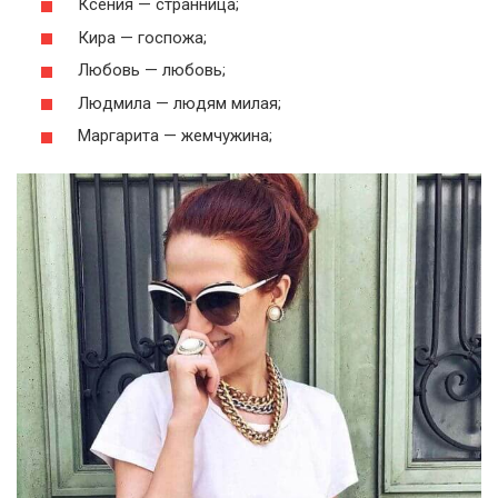
Ксения — странница;
Кира — госпожа;
Любовь — любовь;
Людмила — людям милая;
Маргарита — жемчужина;