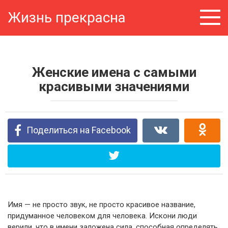
Перейти
Жизнь прекрасна
к
контенту
Женские имена с самыми
красивыми значениями
Поделиться на Facebook
Имя — не просто звук, не просто красивое название,
придуманное человеком для человека. Искони люди
верили, что в имени заложена сила, способная определять