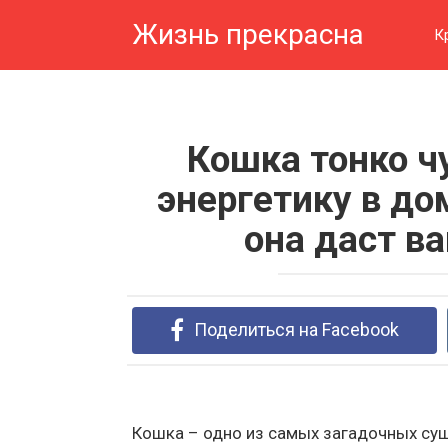
Перейти
Жизнь прекрасна
к
К
контенту
Кошка тонко ч
энергетику в до
она даст в
Поделиться на Facebook
Кошка – одно из самых загадочных сущ