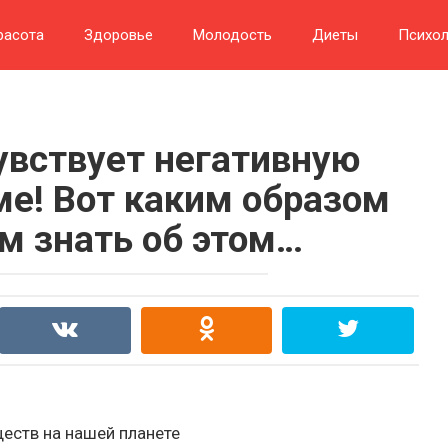
расота
Здоровье
Молодость
Диеты
Психол
увствует негативную
ме! Вот каким образом
ам знать об этом…
еств на нашей планете