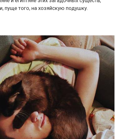
ляне и египтяне этих загадочных существ,
и, пуще того, на хозяйскую подушку.