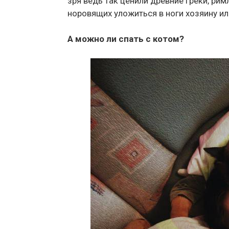
зря ведь так ценили древние греки, рим
норовящих уложиться в ноги хозяину ил
А можно ли спать с котом?