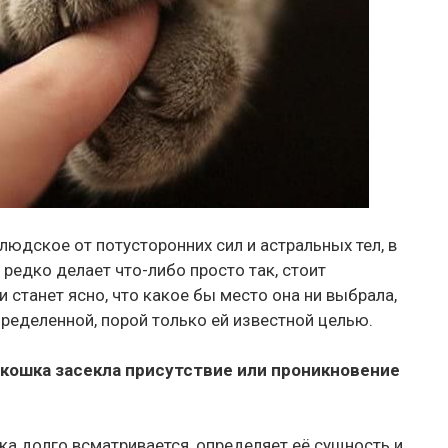
людское от потусторонних сил и астральных тел, в
 редко делает что-либо просто так, стоит
станет ясно, что какое бы место она ни выбрала,
пределенной, порой только ей известной целью.
о кошка засекла присутствие или проникновение
ка долго всматривается, определяет её сущность и