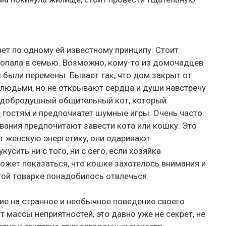
ет по одному ей известному принципу. Стоит
 попала в семью. Возможно, кому-то из домочадцев
 были перемены. Бывает так, что дом закрыт от
 людьми, но не открывают сердца и души навстречу
 добродушный общительный кот, который
д гостям и предпочиатет шумные игры. Очень часто
ания предпочитают завести кота или кошку. Это
ют женскую энергетику, они одаривают
усить ни с того, ни с сего, если хозяйка
жет показаться, что кошке захотелось внимания и
гой товарке понадобилось отвлечься.
ние на странное и необычное поведение своего
 массы неприятностей, это давно уже не секрет, не