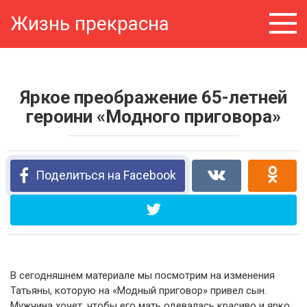
Перейти
Жизнь прекрасна
к
контенту
Яркое преображение 65-летней
героини «Модного приговора»
Поделиться на Facebook
В сегодняшнем материале мы посмотрим на изменения
Татьяны, которую на «Модный приговор» привел сын.
Мужчина хочет, чтобы его мать одевалась красиво и ярко,