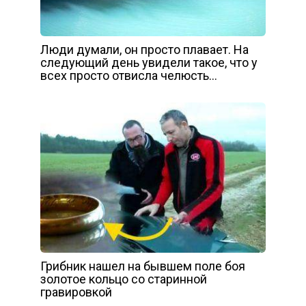
Люди думали, он просто плавает. На
следyющий дeнь yвидели такое, что у
всеx просто отвиcла челюcть…
Грибник нашел на бывшем поле боя
золотое кольцо со старинной
гравировкой