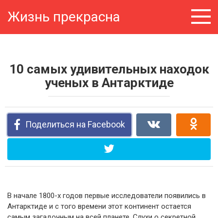
Перейти
Жизнь прекрасна
к
контенту
10 самых удивительных находок
ученых в Антарктиде
Поделиться на Facebook
В начале 1800-х годов первые исследователи появились в
Антарктиде и с того времени этот континент остается
самым загадочным на всей планете. Слухи о секретной