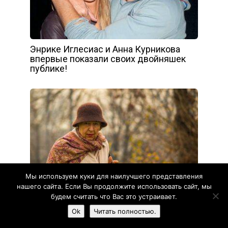
Энрике Иглесиас и Анна Курникова
впервые показали своих двойняшек
публике!
Мы используем куки для наилучшего представления
нашего сайта. Если Вы продолжите использовать сайт, мы
будем считать что Вас это устраивает.
Вторым браком отец женился на
Ok
Читать полностью.
еврейке, одесситке. Её и только её я